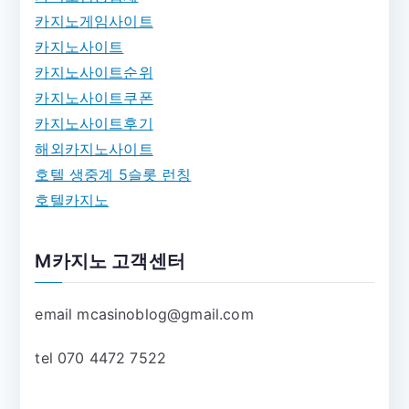
카지노게임사이트
카지노사이트
카지노사이트순위
카지노사이트쿠폰
카지노사이트후기
해외카지노사이트
호텔 생중계 5슬롯 런칭
호텔카지노
M카지노 고객센터
email mcasinoblog@gmail.com
tel 070 4472 7522