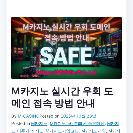
M카지노 실시간 우회 도
메인 접속 방법 안내
By
M-CASINO
Posted on
2025년 10월 23일
Posted in
M카지노
,
M카지노 50 드래곤 슬롯머신
,
M카지
노 이주기 카지노
,
M카지노가입코드
,
M카지노게임
,
M카지