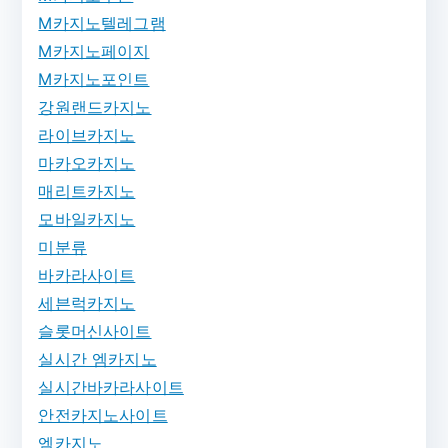
M카지노텔레그램
M카지노페이지
M카지노포인트
강원랜드카지노
라이브카지노
마카오카지노
매리트카지노
모바일카지노
미분류
바카라사이트
세븐럭카지노
슬롯머신사이트
실시간 엠카지노
실시간바카라사이트
안전카지노사이트
엠카지노