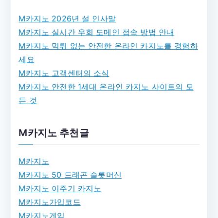
a
M카지노 2026년 설 인사말
r
M카지노 실시간 우회 도메인 접속 방법 안내
c
M카지노 먹튀 없는 안전한 온라인 카지노를 경험하
h
세요
f
M카지노 고객센터의 소식
o
M카지노 안전한 1세대 온라인 카지노 사이트의 모
r
든 것
:
M카지노 추천글
M카지노
M카지노 50 드래곤 슬롯머신
M카지노 이주기 카지노
M카지노가입코드
M카지노게임