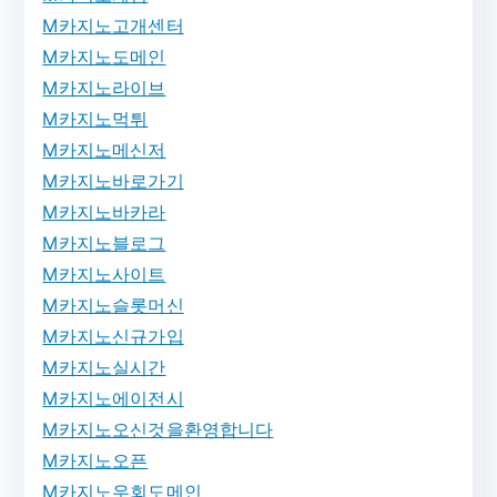
M카지노고개센터
M카지노도메인
M카지노라이브
M카지노먹튀
M카지노메신저
M카지노바로가기
M카지노바카라
M카지노블로그
M카지노사이트
M카지노슬롯머신
M카지노신규가입
M카지노실시간
M카지노에이전시
M카지노오신것을환영합니다
M카지노오픈
M카지노우회도메인