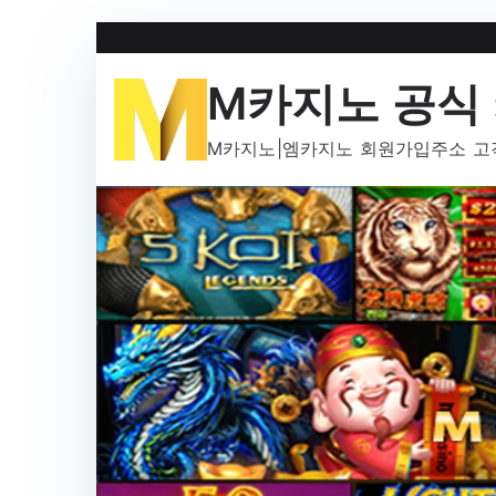
Skip
to
M카지노 공식
content
M카지노|엠카지노 회원가입주소 고