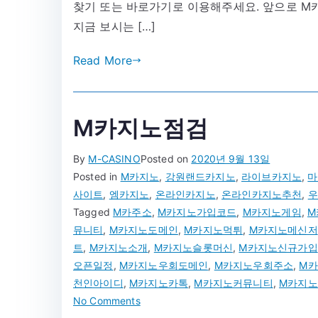
찾기 또는 바로가기로 이용해주세요. 앞으로 
니
지금 보시는 […]
티
이
Read More
전
안
내
M카지노점검
By
M-CASINO
Posted on
2020년 9월 13일
Posted in
M카지노
,
강원랜드카지노
,
라이브카지노
,
마
사이트
,
엠카지노
,
온라인카지노
,
온라인카지노추천
,
우
Tagged
M카주소
,
M카지노가입코드
,
M카지노게임
,
M
뮤니티
,
M카지노도메인
,
M카지노먹튀
,
M카지노메신저
트
,
M카지노소개
,
M카지노슬롯머신
,
M카지노신규가입
오픈일정
,
M카지노우회도메인
,
M카지노우회주소
,
M
천인아이디
,
M카지노카톡
,
M카지노커뮤니티
,
M카지
on
No Comments
M