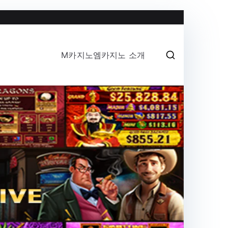
M카지노
엠카지노 소개