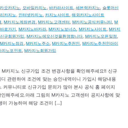
카오카지노
,
모바일카지노
,
바카라사이트
,
세븐럭카지노
,
슬롯머신
리카지노
,
인터넷카지노
,
카지노사이트
,
해외카지노사이트
열
,
M카지노계좌변경
,
M카지노고객센터
,
M카지노공식커뮤니티
,
M
노바로가기
,
M카지노바카라
,
M카지노보너스
,
M카지노사이트
,
M카지
노신규회원가입
,
M카지노에오신것을환영합니다
,
M카지노오픈일정
,
M카지노점검
,
M카지노주소
,
M카지노추천인
,
M카지노추천인아이
카지노포인트
,
M카지노회원가입
 M카지노 신규가입 조건 변경사항을 확인해주세요!! 신규
이디 관련하여 조건에 맞는 승인내역이니 가입시 해당내용
노 커뮤니티로 신규가입 문의가 많아 본사 공식 홈 페이지
확인해주세요.아래 그림의 M카지노 고객센터 공지사항에 맞
이 가능하며 해당 조건이 […]