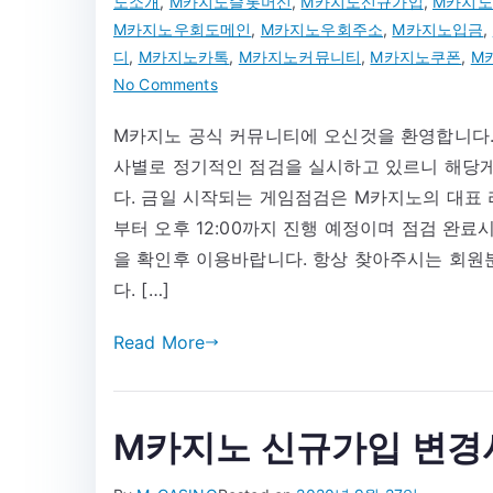
노소개
,
M카지노슬롯머신
,
M카지노신규가입
,
M카지
M카지노우회도메인
,
M카지노우회주소
,
M카지노입금
,
디
,
M카지노카톡
,
M카지노커뮤니티
,
M카지노쿠폰
,
M
on
No Comments
M
M카지노 공식 커뮤니티에 오신것을 환영합니다
카
사별로 정기적인 점검을 실시하고 있르니 해당
지
노
다. 금일 시작되는 게임점검은 M카지노의 대표 라
점
부터 오후 12:00까지 진행 예정이며 점검 완
검
을 확인후 이용바랍니다. 항상 찾아주시는 회
공
다. […]
지
사
Read More
항
M카지노 신규가입 변경