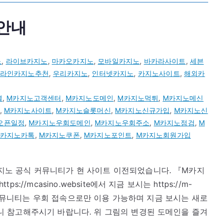
안내
노
,
라이브카지노
,
마카오카지노
,
모바일카지노
,
바카라사이트
,
세븐
라인카지노추천
,
우리카지노
,
인터넷카지노
,
카지노사이트
,
해외카
열
,
M카지노고객센터
,
M카지노도메인
,
M카지노먹튀
,
M카지노메신
,
M카지노사이트
,
M카지노슬롯머신
,
M카지노신규가입
,
M카지노신
오픈일정
,
M카지노우회도메인
,
M카지노우회주소
,
M카지노점검
,
M
M카지노카톡
,
M카지노쿠폰
,
M카지노포인트
,
M카지노회원가입
지노 공식 커뮤니티가 현 사이트 이전되었습니다. 『M카지
//mcasino.website에서 지금 보시는 https://m-
M카 커뮤니티는 우회 접속으로만 이용 가능하며 지금 보시는 새로
니 참고해주시기 바랍니다. 위 그림의 변경된 도메인을 즐겨