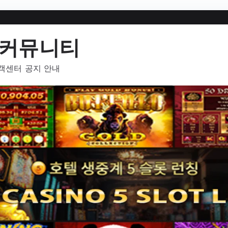
 커뮤니티
객센터 공지 안내