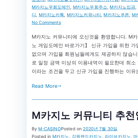
M카지노우회도메인
,
M카지노우회주소
,
M카지노입금
,
디
,
M카지노카톡
,
M카지노커뮤니티
,
M카지노쿠폰
,
M
on
No Comments
M
M카지노 커뮤니티에 오신것을 환영합니다. M
카
노 게임도메인 바로가기】 신규 가입을 위한 가
지
노
없으며 가입을 회원님들에게도 제공하지 않습니
가
로 일정 금액 이상의 이용내역이 필요한데 최소
입
이라는 조건을 두고 신규 가입을 진행하는 이유는
코
드
Read More
신
규
가
M카지노 커뮤니티 추천
입
안
By
M-CASINO
Posted on
2020년 7월 30일
내
Posted in
M카지노
,
강원랜드카지노
,
라이브카지노
,
마