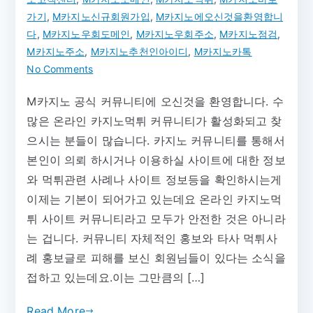
가기
,
M카지노신규회원가입
,
M카지노에오신것을환영합니
다
,
M카지노우회도메인
,
M카지노우회주소
,
M카지노점검
,
M카지노주소
,
M카지노추천인아이디
,
M카지노카톡
on
No Comments
M
M카지노 공식 커뮤니티에 오신것을 환영합니다. 수
카
많은 온라인 카지노먹튀 커뮤니티가 활성화되고 찾
지
노
으시는 분들이 많습니다. 카지노 커뮤니티를 통해서
먹
본인이 의뢰 하시거나 이용하실 사이트에 대한 정보
튀
와 먹튀관련 사례나 사이트 정보등을 확인하시는게
검
이제는 기본이 되어가고 있는데요 온라인 카지노먹
증
튀 사이트 커뮤니티라고 모두가 안전한 것은 아니라
안
는 겁니다. 커뮤니티 자체적인 홍보와 타사 먹튀사
내
례 홍보글로 피해를 보신 회원님들이 있다는 소식을
접하고 있는데요.이는 그만큼의 […]
Read More