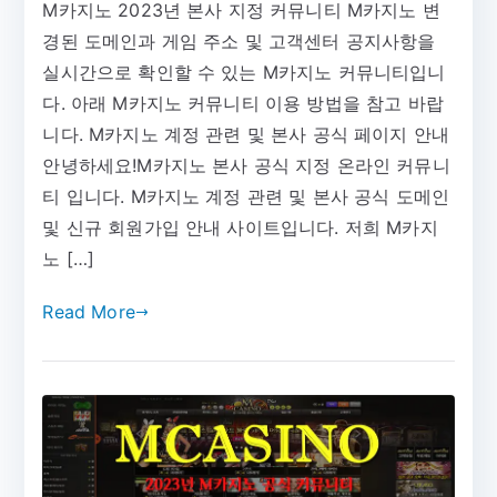
M카지노 2023년 본사 지정 커뮤니티 M카지노 변
카
경된 도메인과 게임 주소 및 고객센터 공지사항을
지
노
실시간으로 확인할 수 있는 M카지노 커뮤니티입니
커
다. 아래 M카지노 커뮤니티 이용 방법을 참고 바랍
뮤
니다. M카지노 계정 관련 및 본사 공식 페이지 안내
니
안녕하세요!M카지노 본사 공식 지정 온라인 커뮤니
티
티 입니다. M카지노 계정 관련 및 본사 공식 도메인
이
및 신규 회원가입 안내 사이트입니다. 저희 M카지
용
노 […]
방
법
Read More