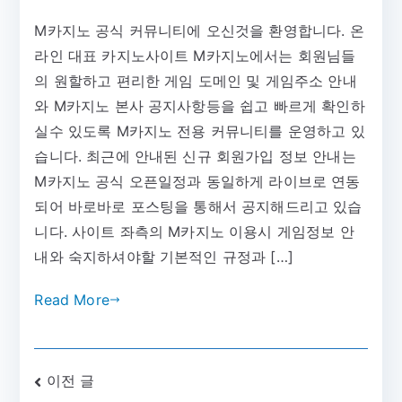
M
M카지노 공식 커뮤니티에 오신것을 환영합니다. 온
카
라인 대표 카지노사이트 M카지노에서는 회원님들
지
노
의 원할하고 편리한 게임 도메인 및 게임주소 안내
공
와 M카지노 본사 공지사항등을 쉽고 빠르게 확인하
식
실수 있도록 M카지노 전용 커뮤니티를 운영하고 있
커
습니다. 최근에 안내된 신규 회원가입 정보 안내는
뮤
M카지노 공식 오픈일정과 동일하게 라이브로 연동
니
되어 바로바로 포스팅을 통해서 공지해드리고 있습
티
니다. 사이트 좌측의 M카지노 이용시 게임정보 안
내와 숙지하셔야할 기본적인 규정과 […]
Read More
글
이전 글