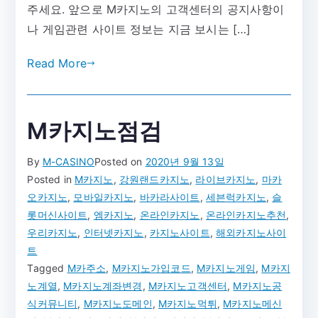
주세요. 앞으로 M카지노의 고객센터의 공지사항이
내
나 게임관련 사이트 정보는 지금 보시는 […]
Read More
M카지노점검
By
M-CASINO
Posted on
2020년 9월 13일
Posted in
M카지노
,
강원랜드카지노
,
라이브카지노
,
마카
오카지노
,
모바일카지노
,
바카라사이트
,
세븐럭카지노
,
슬
롯머신사이트
,
엠카지노
,
온라인카지노
,
온라인카지노추천
,
우리카지노
,
인터넷카지노
,
카지노사이트
,
해외카지노사이
트
Tagged
M카주소
,
M카지노가입코드
,
M카지노게임
,
M카지
노계열
,
M카지노계좌변경
,
M카지노고객센터
,
M카지노공
식커뮤니티
,
M카지노도메인
,
M카지노먹튀
,
M카지노메신