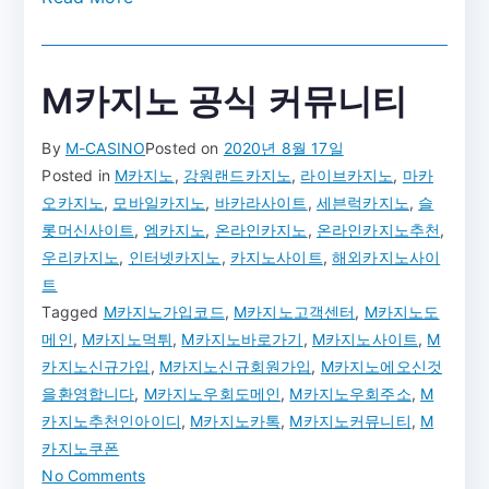
M카지노 공식 커뮤니티
By
M-CASINO
Posted on
2020년 8월 17일
Posted in
M카지노
,
강원랜드카지노
,
라이브카지노
,
마카
오카지노
,
모바일카지노
,
바카라사이트
,
세븐럭카지노
,
슬
롯머신사이트
,
엠카지노
,
온라인카지노
,
온라인카지노추천
,
우리카지노
,
인터넷카지노
,
카지노사이트
,
해외카지노사이
트
Tagged
M카지노가입코드
,
M카지노고객센터
,
M카지노도
메인
,
M카지노먹튀
,
M카지노바로가기
,
M카지노사이트
,
M
카지노신규가입
,
M카지노신규회원가입
,
M카지노에오신것
을환영합니다
,
M카지노우회도메인
,
M카지노우회주소
,
M
카지노추천인아이디
,
M카지노카톡
,
M카지노커뮤니티
,
M
카지노쿠폰
on
No Comments