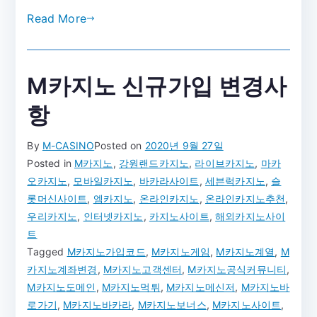
Read More
M카지노 신규가입 변경사
항
By
M-CASINO
Posted on
2020년 9월 27일
Posted in
M카지노
,
강원랜드카지노
,
라이브카지노
,
마카
오카지노
,
모바일카지노
,
바카라사이트
,
세븐럭카지노
,
슬
롯머신사이트
,
엠카지노
,
온라인카지노
,
온라인카지노추천
,
우리카지노
,
인터넷카지노
,
카지노사이트
,
해외카지노사이
트
Tagged
M카지노가입코드
,
M카지노게임
,
M카지노계열
,
M
카지노계좌변경
,
M카지노고객센터
,
M카지노공식커뮤니티
,
M카지노도메인
,
M카지노먹튀
,
M카지노메신저
,
M카지노바
로가기
,
M카지노바카라
,
M카지노보너스
,
M카지노사이트
,