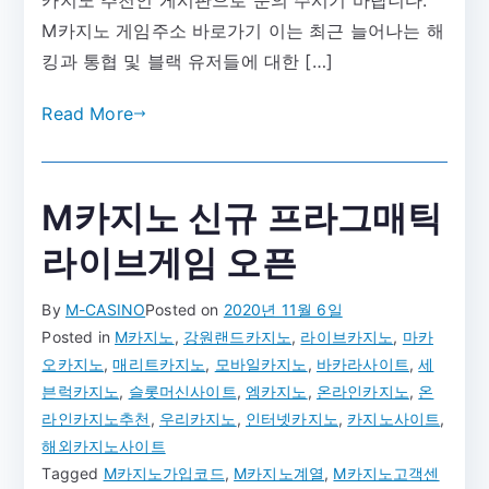
카지노 추천인 게시판으로 문의 주시기 바랍니다.
니
M카지노 게임주소 바로가기 이는 최근 늘어나는 해
티
킹과 통협 및 블랙 유저들에 대한 […]
Read More
M카지노 신규 프라그매틱
라이브게임 오픈
By
M-CASINO
Posted on
2020년 11월 6일
Posted in
M카지노
,
강원랜드카지노
,
라이브카지노
,
마카
오카지노
,
매리트카지노
,
모바일카지노
,
바카라사이트
,
세
븐럭카지노
,
슬롯머신사이트
,
엠카지노
,
온라인카지노
,
온
라인카지노추천
,
우리카지노
,
인터넷카지노
,
카지노사이트
,
해외카지노사이트
Tagged
M카지노가입코드
,
M카지노계열
,
M카지노고객센