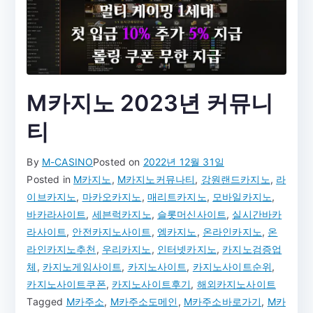
M카지노 2023년 커뮤니
티
By
M-CASINO
Posted on
2022년 12월 31일
Posted in
M카지노
,
M카지노커뮤나티
,
강원랜드카지노
,
라
이브카지노
,
마카오카지노
,
매리트카지노
,
모바일카지노
,
바카라사이트
,
세븐럭카지노
,
슬롯머신사이트
,
실시간바카
라사이트
,
안전카지노사이트
,
엠카지노
,
온라인카지노
,
온
라인카지노추천
,
우리카지노
,
인터넷카지노
,
카지노검증업
체
,
카지노게임사이트
,
카지노사이트
,
카지노사이트순위
,
카지노사이트쿠폰
,
카지노사이트후기
,
해외카지노사이트
Tagged
M카주소
,
M카주소도메인
,
M카주소바로가기
,
M카