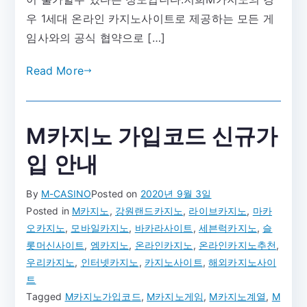
우 1세대 온라인 카지노사이트로 제공하는 모든 게
임사와의 공식 협약으로 […]
Read More
M카지노 가입코드 신규가
입 안내
By
M-CASINO
Posted on
2020년 9월 3일
Posted in
M카지노
,
강원랜드카지노
,
라이브카지노
,
마카
오카지노
,
모바일카지노
,
바카라사이트
,
세븐럭카지노
,
슬
롯머신사이트
,
엠카지노
,
온라인카지노
,
온라인카지노추천
,
우리카지노
,
인터넷카지노
,
카지노사이트
,
해외카지노사이
트
Tagged
M카지노가입코드
,
M카지노게임
,
M카지노계열
,
M