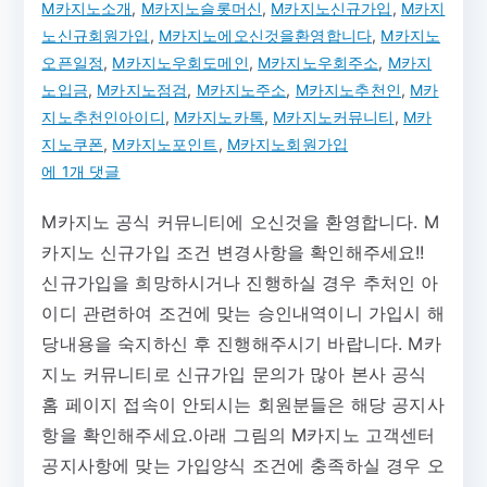
M카지노소개
,
M카지노슬롯머신
,
M카지노신규가입
,
M카지
노신규회원가입
,
M카지노에오신것을환영합니다
,
M카지노
오픈일정
,
M카지노우회도메인
,
M카지노우회주소
,
M카지
노입금
,
M카지노점검
,
M카지노주소
,
M카지노추천인
,
M카
지노추천인아이디
,
M카지노카톡
,
M카지노커뮤니티
,
M카
지노쿠폰
,
M카지노포인트
,
M카지노회원가입
M
에 1개 댓글
카
M카지노 공식 커뮤니티에 오신것을 환영합니다. M
지
카지노 신규가입 조건 변경사항을 확인해주세요!!
노
신
신규가입을 희망하시거나 진행하실 경우 추처인 아
규
이디 관련하여 조건에 맞는 승인내역이니 가입시 해
가
당내용을 숙지하신 후 진행해주시기 바랍니다. M카
입
지노 커뮤니티로 신규가입 문의가 많아 본사 공식
변
홈 페이지 접속이 안되시는 회원분들은 해당 공지사
경
항을 확인해주세요.아래 그림의 M카지노 고객센터
사
공지사항에 맞는 가입양식 조건에 충족하실 경우 오
항