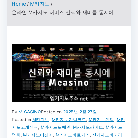
Home
M카지노
온라인 M카지노 서비스 신뢰와 재미를 동시에
By
M-CASINO
Posted on
2025년 2월 27일
Posted in
M카지노
,
M카지노가입코드
,
M카지노게임
,
M카
지노고개센터
,
M카지노도메인
,
M카지노라이브
,
M카지노
먹튀
,
M카지노메신저
,
M카지노바로가기
,
M카지노바카라
,