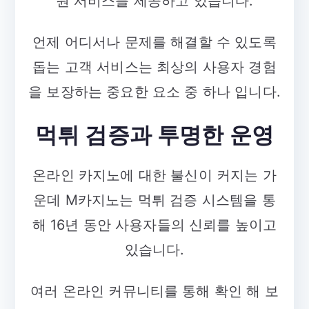
원 서비스를 제공하고 있습니다.
언제 어디서나 문제를 해결할 수 있도록
돕는 고객 서비스는 최상의 사용자 경험
을 보장하는 중요한 요소 중 하나 입니다.
먹튀 검증과 투명한 운영
온라인 카지노에 대한 불신이 커지는 가
운데 M카지노는 먹튀 검증 시스템을 통
해 16년 동안 사용자들의 신뢰를 높이고
있습니다.
여러 온라인 커뮤니티를 통해 확인 해 보