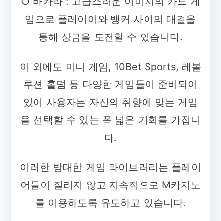
○ 바카라 : 고급스러운 이미지의 카드 게
임으로 플레이어와 뱅커 사이의 대결을
통해 상금을 도전할 수 있습니다.
이 외에도 미니 게임, 10Bet Sports, 레볼
루션 홀덤 등 다양한 게임들이 준비되어
있어 사용자는 자신의 취향에 맞는 게임
을 선택할 수 있는 폭 넓은 기회를 가집니
다.
이러한 방대한 게임 라이브러리는 플레이
어들이 질리지 않고 지속적으로 M카지노
를 이용하도록 유도하고 있습니다.