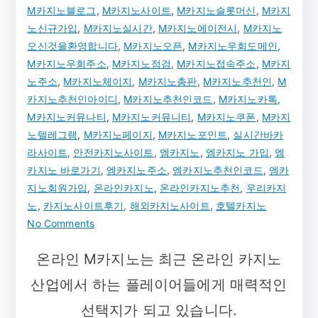
M카지노블로그
,
M카지노사이트
,
M카지노슬롯머신
,
M카지
노신규가입
,
M카지노실시간
,
M카지노에이전시
,
M카지노
오신것을환영합니다
,
M카지노오픈
,
M카지노우회도메인
,
M카지노우회주소
,
M카지노점검
,
M카지노접속주소
,
M카지
노주소
,
M카지노체이지
,
M카지노총판
,
M카지노추천인
,
M
카지노추천인아이디
,
M카지노추천인코드
,
M카지노카톡
,
M카지노커뮤나티
,
M카지노커뮤니티
,
M카지노쿠폰
,
M카지
노텔레그램
,
M카지노페이지
,
M카지노포인트
,
실시간바카
라사이트
,
안전카지노사이트
,
엠카지노
,
엠카지노 가입
,
엠
카지노 바로가기
,
엠카지노주소
,
엠카지노추천인코드
,
엠카
지노회원가입
,
온라인카지노
,
온라인카지노추천
,
우리카지
노
,
카지노사이트후기
,
해외카지노사이트
,
호텔카지노
on
No Comments
온
온라인 M카지노는 최근 온라인 카지노
라
인
산업에서 하는 플레이어들에게 매력적인
M
선택지가 되고 있습니다.
카