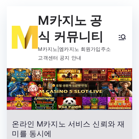
Skip
M카지노 공
to
content
식 커뮤니티
M카지노|엠카지노 회원가입주소
고객센터 공지 안내
온라인 M카지노 서비스 신뢰와 재
미를 동시에