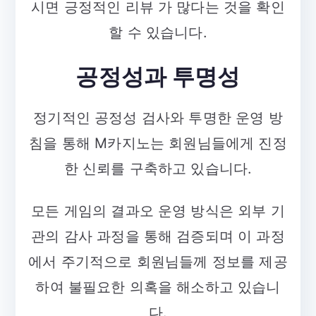
시면 긍정적인 리뷰 가 많다는 것을 확인
할 수 있습니다.
공정성과 투명성
정기적인 공정성 검사와 투명한 운영 방
침을 통해 M카지노는 회원님들에게 진정
한 신뢰를 구축하고 있습니다.
모든 게임의 결과오 운영 방식은 외부 기
관의 감사 과정을 통해 검증되며 이 과정
에서 주기적으로 회원님들께 정보를 제공
하여 불필요한 의혹을 해소하고 있습니
다.