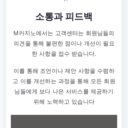
소통과 피드백
M카지노에서는 고객센터는 회원님들의
의견을 통해 불편한 점이나 개선이 필요
한 사항을 접수 받습니다.
이를 통해 조언이나 제안 사항을 수렴하
고 이를 개선하는 과정을 통해 모든 회원
님들에게 보다 나은 서비스를 제공하기
위해 노력하고 있습니다