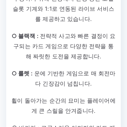
슬롯 기계와 1:1로 연동된 라이브 서비스
를 제공하고 있습니다.
○ 블랙잭 :
전략적 사고와 빠른 결정이 요
구되는 카드 게임으로 다양한 전략을 통
해 짜릿한 도전을 제공합니다.
○ 룰렛 :
운에 기반한 게임으로 매 회전마
다 긴장감이 넘칩니다.
휠이 돌아가는 순간의 묘미는 플레이어에
게 큰 스릴을 안겨줍니다.