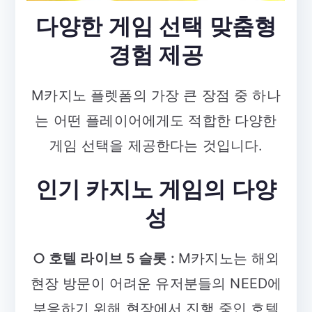
다양한 게임 선택 맞춤형
경험 제공
M카지노 플렛폼의 가장 큰 장점 중 하나
는 어떤 플레이어에게도 적합한 다양한
게임 선택을 제공한다는 것입니다.
인기 카지노 게임의 다양
성
○ 호텔 라이브 5 슬롯 :
M카지노는 해외
현장 방문이 어려운 유저분들의 NEED에
부응하기 위해 현장에서 진행 중인 호텔