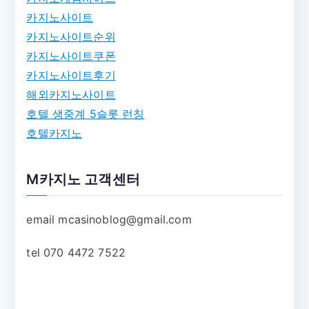
카지노사이트
카지노사이트순위
카지노사이트쿠폰
카지노사이트후기
해외카지노사이트
호텔 생중계 5슬롯 런칭
호텔카지노
M카지노 고객센터
email mcasinoblog@gmail.com
tel 070 4472 7522