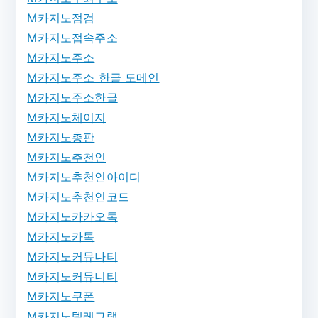
M카지노점검
M카지노접속주소
M카지노주소
M카지노주소 한글 도메인
M카지노주소한글
M카지노체이지
M카지노총판
M카지노추천인
M카지노추천인아이디
M카지노추천인코드
M카지노카카오톡
M카지노카톡
M카지노커뮤나티
M카지노커뮤니티
M카지노쿠폰
M카지노텔레그램