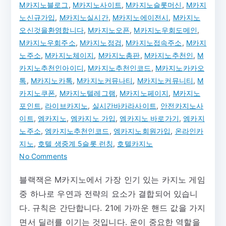
M카지노블로그
,
M카지노사이트
,
M카지노슬롯머신
,
M카지
노신규가입
,
M카지노실시간
,
M카지노에이전시
,
M카지노
오신것을환영합니다
,
M카지노오픈
,
M카지노우회도메인
,
M카지노우회주소
,
M카지노점검
,
M카지노접속주소
,
M카지
노주소
,
M카지노체이지
,
M카지노총판
,
M카지노추천인
,
M
카지노추천인아이디
,
M카지노추천인코드
,
M카지노카카오
톡
,
M카지노카톡
,
M카지노커뮤나티
,
M카지노커뮤니티
,
M
카지노쿠폰
,
M카지노텔레그램
,
M카지노페이지
,
M카지노
포인트
,
라이브카지노
,
실시간바카라사이트
,
안전카지노사
이트
,
엠카지노
,
엠카지노 가입
,
엠카지노 바로가기
,
엠카지
노주소
,
엠카지노추천인코드
,
엠카지노회원가입
,
온라인카
지노
,
호텔 생중계 5슬롯 런칭
,
호텔카지노
on
No Comments
M
블랙잭은 M카지노에서 가장 인기 있는 카지노 게임
카
중 하나로 우연과 전략의 요소가 결합되어 있습니
지
노
다. 규칙은 간단합니다. 21에 가까운 핸드 값을 가지
블
면서 딜러를 이기는 것입니다. 운이 중요한 역할을