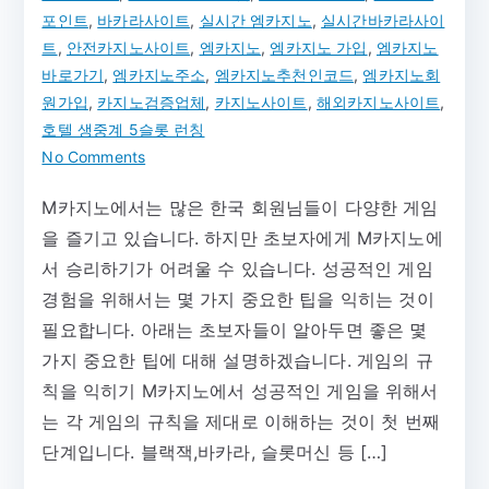
포인트
,
바카라사이트
,
실시간 엠카지노
,
실시간바카라사이
트
,
안전카지노사이트
,
엠카지노
,
엠카지노 가입
,
엠카지노
바로가기
,
엠카지노주소
,
엠카지노추천인코드
,
엠카지노회
원가입
,
카지노검증업체
,
카지노사이트
,
해외카지노사이트
,
호텔 생중계 5슬롯 런칭
on
No Comments
M
M카지노에서는 많은 한국 회원님들이 다양한 게임
카
을 즐기고 있습니다. 하지만 초보자에게 M카지노에
지
노
서 승리하기가 어려울 수 있습니다. 성공적인 게임
초
경험을 위해서는 몇 가지 중요한 팁을 익히는 것이
보
필요합니다. 아래는 초보자들이 알아두면 좋은 몇
자
가지 중요한 팁에 대해 설명하겠습니다. 게임의 규
를
칙을 익히기 M카지노에서 성공적인 게임을 위해서
위
는 각 게임의 규칙을 제대로 이해하는 것이 첫 번째
한
단계입니다. 블랙잭,바카라, 슬롯머신 등 […]
팁