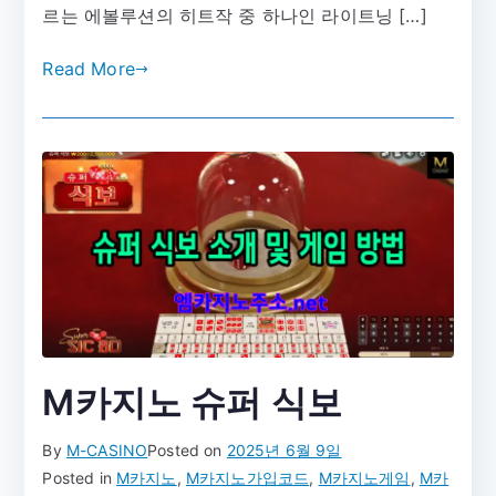
르는 에볼루션의 히트작 중 하나인 라이트닝 […]
카
라
Read More
M카지노 슈퍼 식보
By
M-CASINO
Posted on
2025년 6월 9일
Posted in
M카지노
,
M카지노가입코드
,
M카지노게임
,
M카