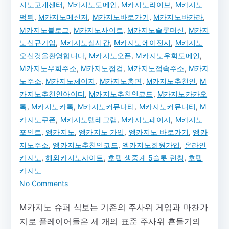
지노고개센터
,
M카지노도메인
,
M카지노라이브
,
M카지노
먹튀
,
M카지노메신저
,
M카지노바로가기
,
M카지노바카라
,
M카지노블로그
,
M카지노사이트
,
M카지노슬롯머신
,
M카지
노신규가입
,
M카지노실시간
,
M카지노에이전시
,
M카지노
오신것을환영합니다
,
M카지노오픈
,
M카지노우회도메인
,
M카지노우회주소
,
M카지노점검
,
M카지노접속주소
,
M카지
노주소
,
M카지노체이지
,
M카지노총판
,
M카지노추천인
,
M
카지노추천인아이디
,
M카지노추천인코드
,
M카지노카카오
톡
,
M카지노카톡
,
M카지노커뮤나티
,
M카지노커뮤니티
,
M
카지노쿠폰
,
M카지노텔레그램
,
M카지노페이지
,
M카지노
포인트
,
엠카지노
,
엠카지노 가입
,
엠카지노 바로가기
,
엠카
지노주소
,
엠카지노추천인코드
,
엠카지노회원가입
,
온라인
카지노
,
해외카지노사이트
,
호텔 생중계 5슬롯 런칭
,
호텔
카지노
on
No Comments
M
M카지노 슈퍼 식보는 기존의 주사위 게임과 마찬가
카
지로 플레이어들은 세 개의 표준 주사위 흔들기의
지