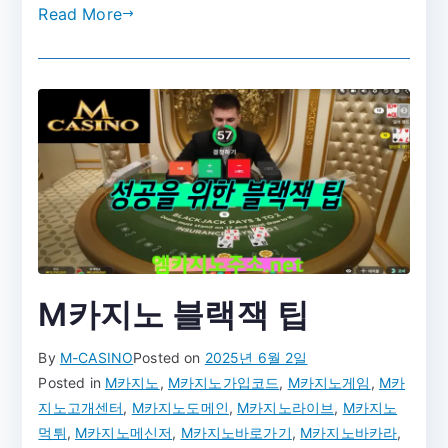
Read More
M카지노 블랙잭 팁
By
M-CASINO
Posted on
2025년 6월 2일
Posted in
M카지노
,
M카지노가입코드
,
M카지노게임
,
M카
지노고개센터
,
M카지노도메인
,
M카지노라이브
,
M카지노
먹튀
,
M카지노메신저
,
M카지노바로가기
,
M카지노바카라
,