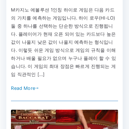
M
M카지노 에볼루션 1인칭 하이로 게임은 다음 카드
카
의 가치를 예측하는 게임입니다. 하이 로우(HI-LO)
지
노
둘 중 하나를 선택하는 단순한 방식으로 진행됩니
1
다. 플레이어가 현재 오픈 되어 있는 카드보다 높은
인
값이 나올지 낮은 값이 나올지 예측하는 형식입니
칭
다. 이렇듯 쉬운 게임 방식으로 게임의 규칙을 이해
하
하거나 배울 필요가 없으며 누구나 플레이 할 수 있
이
습니다. 이 게임의 최대 장점은 빠르게 진행되는 게
로
임 직관적인 […]
Read More