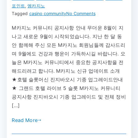
포인트
,
엠카지노
on
Tagged
casino community
No Comments
M
M카지노 커뮤니티 공지사항 안내 무더운 8월이 지
카
나고 새로운 9월이 시작되었습니다. 지난 한 달 동
지
노
안 함께해 주신 모든 M카지노 회원님들께 감사드리
커
며 9월에도 건강과 행운이 가득하시길 바랍니다. 오
뮤
늘은 M카지노 커뮤니티에서 중요한 공지사항을 전
니
해드리려고 합니다. M카지노 신규 업데이트 소개
티
★호텔 슬롯머신 진지바오시 기종 업그레이드안내
공
★ 그랜드 호텔 라이브 5 슬롯 M카지노 커뮤니티
지
공지사항 진지바오시 기종 업그레이드 및 전체 정비
사
[…]
항
Read More