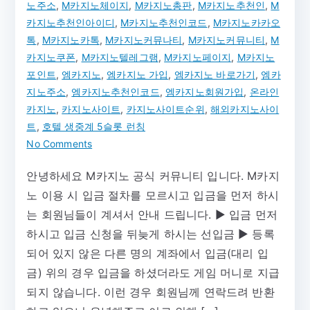
노주소
,
M카지노체이지
,
M카지노총판
,
M카지노추천인
,
M
카지노추천인아이디
,
M카지노추천인코드
,
M카지노카카오
톡
,
M카지노카톡
,
M카지노커뮤나티
,
M카지노커뮤니티
,
M
카지노쿠폰
,
M카지노텔레그램
,
M카지노페이지
,
M카지노
포인트
,
엠카지노
,
엠카지노 가입
,
엠카지노 바로가기
,
엠카
지노주소
,
엠카지노추천인코드
,
엠카지노회원가입
,
온라인
카지노
,
카지노사이트
,
카지노사이트순위
,
해외카지노사이
트
,
호텔 생중계 5슬롯 런칭
on
No Comments
M
안녕하세요 M카지노 공식 커뮤니티 입니다. M카지
카
노 이용 시 입금 절차를 모르시고 입금을 먼저 하시
지
노
는 회원님들이 계셔서 안내 드립니다. ▶ 입금 먼저
입
하시고 입금 신청을 뒤늦게 하시는 선입금 ▶ 등록
금
되어 있지 않은 다른 명의 계좌에서 입금(대리 입
시
금) 위의 경우 입금을 하셨더라도 게임 머니로 지급
유
되지 않습니다. 이런 경우 회원님께 연락드려 반환
의