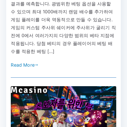
노
결과를 예측합니다. 광범위한 베팅 옵션을 사용할
슈
수 있으며 최대 1000배까지 랜덤 배수를 추가하여
퍼
게임 플레이를 더욱 역동적으로 만들 수 있습니다.
식
게임의 커스텀 주사위 쉐이커에 주사위가 굴리기 직
보
전에 0에서 여러가지의 다양한 범위의 베타 지점에
적용됩니다. 당첨 베티의 경우 플레이어의 베팅 배
수를 적용한 베팅 […]
Read More