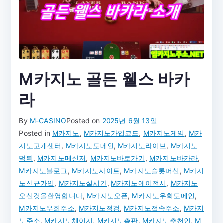
M카지노 골든 웰스 바카
라
By
M-CASINO
Posted on
2025년 6월 13일
Posted in
M카지노
,
M카지노가입코드
,
M카지노게임
,
M카
지노고개센터
,
M카지노도메인
,
M카지노라이브
,
M카지노
먹튀
,
M카지노메신저
,
M카지노바로가기
,
M카지노바카라
,
M카지노블로그
,
M카지노사이트
,
M카지노슬롯머신
,
M카지
노신규가입
,
M카지노실시간
,
M카지노에이전시
,
M카지노
오신것을환영합니다
,
M카지노오픈
,
M카지노우회도메인
,
M카지노우회주소
,
M카지노점검
,
M카지노접속주소
,
M카지
노주소
,
M카지노체이지
,
M카지노총판
,
M카지노추천인
,
M