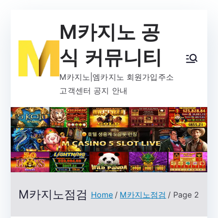
Skip
M카지노 공
to
content
식 커뮤니티
M카지노|엠카지노 회원가입주소
고객센터 공지 안내
M카지노점검
Home
M카지노점검
Page 2