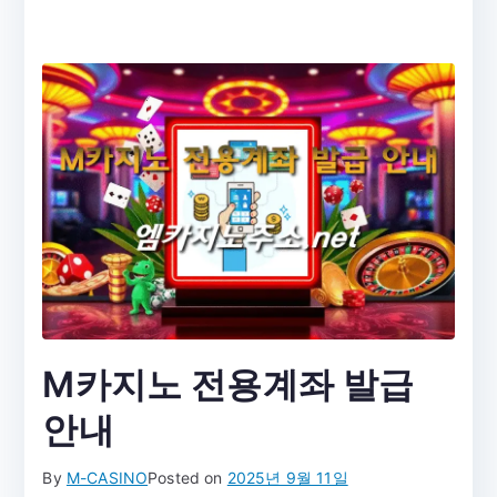
M카지노 전용계좌 발급
안내
By
M-CASINO
Posted on
2025년 9월 11일