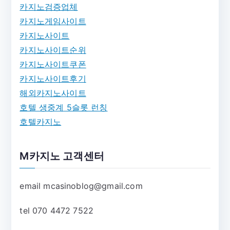
카지노검증업체
카지노게임사이트
카지노사이트
카지노사이트순위
카지노사이트쿠폰
카지노사이트후기
해외카지노사이트
호텔 생중계 5슬롯 런칭
호텔카지노
M카지노 고객센터
email mcasinoblog@gmail.com
tel 070 4472 7522