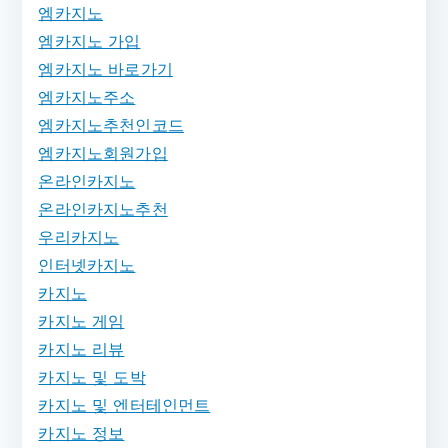
엠카지노
엠카지노 가입
엠카지노 바로가기
엠카지노주소
엠카지노추천인코드
엠카지노회원가입
온라인카지노
온라인카지노추천
우리카지노
인터넷카지노
카지노
카지노 게임
카지노 리뷰
카지노 및 도박
카지노 및 엔터테인먼트
카지노 정보