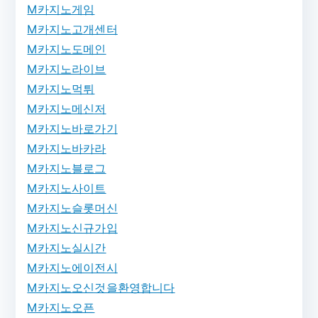
M카지노게임
M카지노고개센터
M카지노도메인
M카지노라이브
M카지노먹튀
M카지노메신저
M카지노바로가기
M카지노바카라
M카지노블로그
M카지노사이트
M카지노슬롯머신
M카지노신규가입
M카지노실시간
M카지노에이전시
M카지노오신것을환영합니다
M카지노오픈