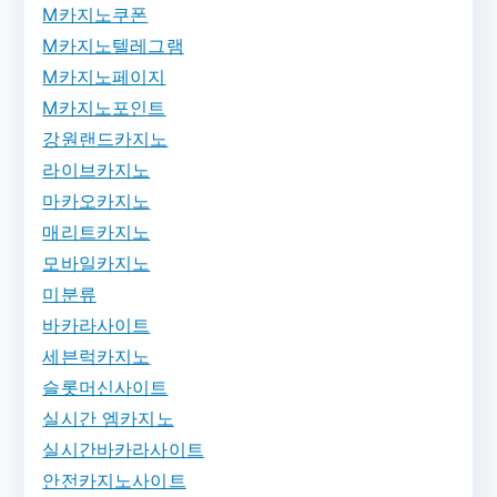
M카지노쿠폰
M카지노텔레그램
M카지노페이지
M카지노포인트
강원랜드카지노
라이브카지노
마카오카지노
매리트카지노
모바일카지노
미분류
바카라사이트
세븐럭카지노
슬롯머신사이트
실시간 엠카지노
실시간바카라사이트
안전카지노사이트