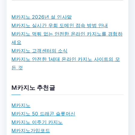
e
a
M카지노 2026년 설 인사말
r
M카지노 실시간 우회 도메인 접속 방법 안내
c
M카지노 먹튀 없는 안전한 온라인 카지노를 경험하
h
세요
f
M카지노 고객센터의 소식
o
M카지노 안전한 1세대 온라인 카지노 사이트의 모
r
든 것
:
M카지노 추천글
M카지노
M카지노 50 드래곤 슬롯머신
M카지노 이주기 카지노
M카지노가입코드