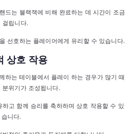
 핸드는 블랙잭에 비해 완료하는 데 시간이 조금
 걸립니다.
임을 선호하는 플레이어에게 유리할 수 있습니다.
 상호 작용
께하는 테이블에서 플레이 하는 경우가 많기 때
 분위기가 조성됩니다.
하고 함께 승리를 축하하며 상호 작용할 수 있
습니다.