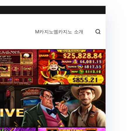
M카지노
엠카지노 소개