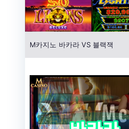
M카지노 바카라 VS 블랙잭