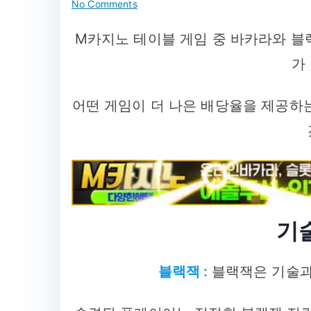
on
No Comments
M
M카지노 테이블 게임 중 바카라와 블
카
지
가
노
바
어떤 게임이 더 나은 배당율을 제공하는
카
라
VS
블
랙
잭
기
블랙잭 :
블랙잭은 기술과