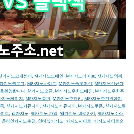
M카지노고개센터
,
M카지노도메인
,
M카지노라이브
,
M카지노먹튀
,
카지노블로그
,
M카지노사이트
,
M카지노슬롯머신
,
M카지노신규가
것을환영합니다
,
M카지노오픈
,
M카지노우회도메인
,
M카지노우회주
카지노체이지
,
M카지노총판
,
M카지노추천인
,
M카지노추천인아이
카톡
,
M카지노커뮤나티
,
M카지노커뮤니티
,
M카지노쿠폰
,
M카지노텔
사이트
,
엠카지노
,
엠카지노 가입
,
엠카지노 바로가기
,
엠카지노주소
,
,
온라인카지노추천
,
인터넷카지노
,
카지노사이트
,
카지노사이트순