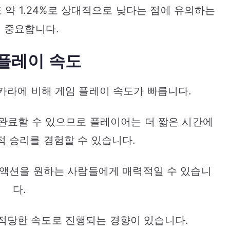
약 1.24%로 상대적으로 낮다는 점에 유의하는
 중요합니다.
플레이 속도
카라에 비해 게임 플레이 속도가 빠릅니다.
완료할 수 있으므로 플레이어는 더 짧은 시간에
적 승리를 경험할 수 있습니다.
 액션을 원하는 사람들에게 매력적일 수 있습니
다.
 적당한 속도로 진행되는 경향이 있습니다.