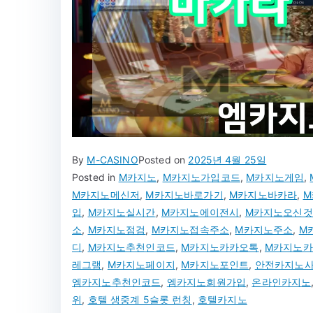
By
M-CASINO
Posted on
2025년 4월 25일
Posted in
M카지노
,
M카지노가입코드
,
M카지노게임
,
M카지노메신저
,
M카지노바로가기
,
M카지노바카라
,
M
입
,
M카지노실시간
,
M카지노에이전시
,
M카지노오신
소
,
M카지노점검
,
M카지노접속주소
,
M카지노주소
,
M
디
,
M카지노추천인코드
,
M카지노카카오톡
,
M카지노
레그램
,
M카지노페이지
,
M카지노포인트
,
안전카지노
엠카지노추천인코드
,
엠카지노회원가입
,
온라인카지노
위
,
호텔 생중계 5슬롯 런칭
,
호텔카지노