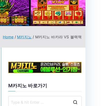
Home
M카지노
M카지노 바카라 VS 블랙잭
M카지노 바로가기
S