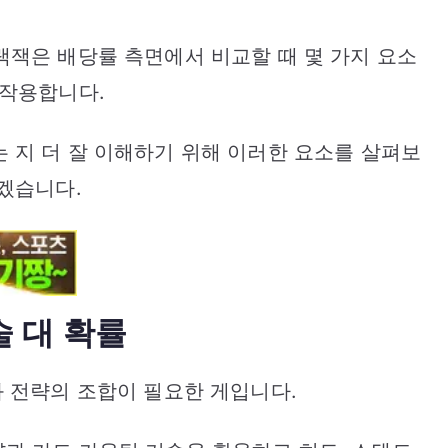
랙잭은 배당률 측면에서 비교할 때 몇 가지 요소
 작용합니다.
 지 더 잘 이해하기 위해 이러한 요소를 살펴보
겠습니다.
술 대 확률
 전략의 조합이 필요한 게입니다.