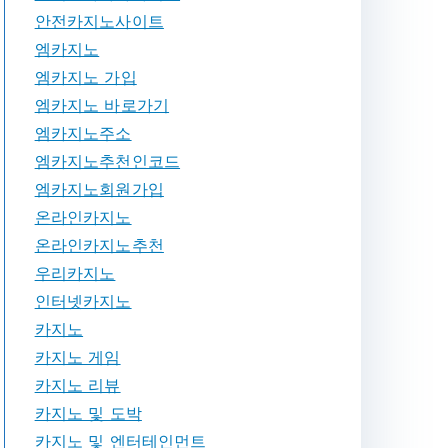
안전카지노사이트
엠카지노
엠카지노 가입
엠카지노 바로가기
엠카지노주소
엠카지노추천인코드
엠카지노회원가입
온라인카지노
온라인카지노추천
우리카지노
인터넷카지노
카지노
카지노 게임
카지노 리뷰
카지노 및 도박
카지노 및 엔터테인먼트