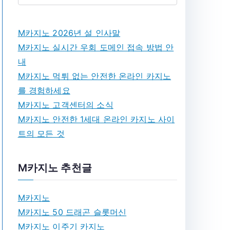
e
a
M카지노 2026년 설 인사말
r
M카지노 실시간 우회 도메인 접속 방법 안
c
내
h
M카지노 먹튀 없는 안전한 온라인 카지노
f
를 경험하세요
o
M카지노 고객센터의 소식
r
M카지노 안전한 1세대 온라인 카지노 사이
:
트의 모든 것
M카지노 추천글
M카지노
M카지노 50 드래곤 슬롯머신
M카지노 이주기 카지노