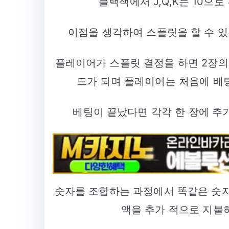
블랙잭에서 J,Q,K는 10으로
이점을 생각하여 스플릿을 할 수 
플레이어가 스플릿 결정을 하면 2장의 
드가 되며 플레이어는 처음에 베팅
베팅이 끝났다면 각각 한 장에 추가
숫자를 조합하는 과정에서 똑같은 숫자
액을 추가 적으로 지불하