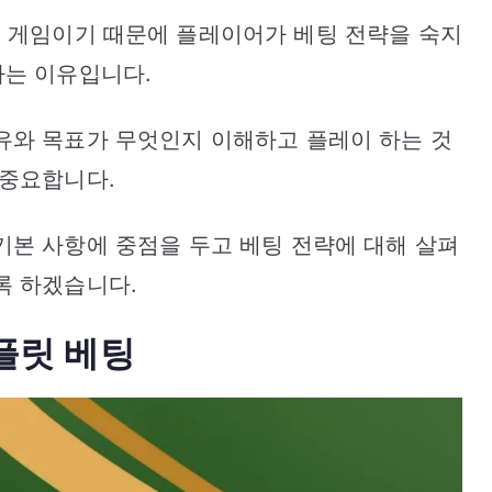
 게임이기 때문에 플레이어가 베팅 전략을 숙지
하는 이유입니다.
유와 목표가 무엇인지 이해하고 플레이 하는 것
 중요합니다.
기본 사항에 중점을 두고 베팅 전략에 대해 살펴
록 하겠습니다.
플릿 베팅