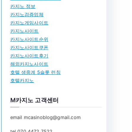
카지노 정보
카지노검증업체
카지노게임사이트
카지노사이트
카지노사이트순위
카지노사이트쿠폰
카지노사이트후기
해외카지노사이트
호텔 생중계 5슬롯 런칭
호텔카지노
M카지노 고객센터
email mcasinoblog@gmail.com
tel 070 4472 7522