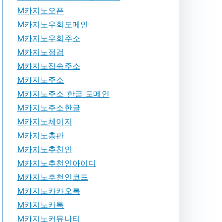
M카지노오픈
M카지노우회도메인
M카지노우회주소
M카지노점검
M카지노접속주소
M카지노주소
M카지노주소 한글 도메인
M카지노주소한글
M카지노체이지
M카지노총판
M카지노추천인
M카지노추천인아이디
M카지노추천인코드
M카지노카카오톡
M카지노카톡
M카지노커뮤나티