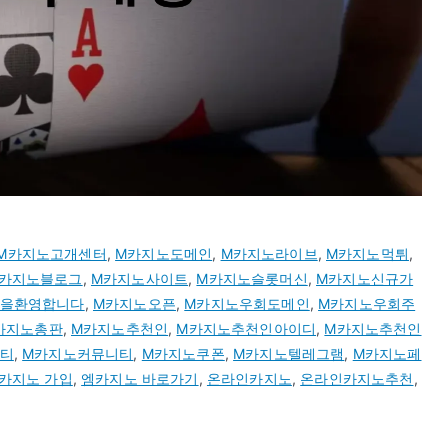
M카지노고개센터
,
M카지노도메인
,
M카지노라이브
,
M카지노먹튀
,
카지노블로그
,
M카지노사이트
,
M카지노슬롯머신
,
M카지노신규가
것을환영합니다
,
M카지노오픈
,
M카지노우회도메인
,
M카지노우회주
카지노총판
,
M카지노추천인
,
M카지노추천인아이디
,
M카지노추천인
티
,
M카지노커뮤니티
,
M카지노쿠폰
,
M카지노텔레그램
,
M카지노페
카지노 가입
,
엠카지노 바로가기
,
온라인카지노
,
온라인카지노추천
,