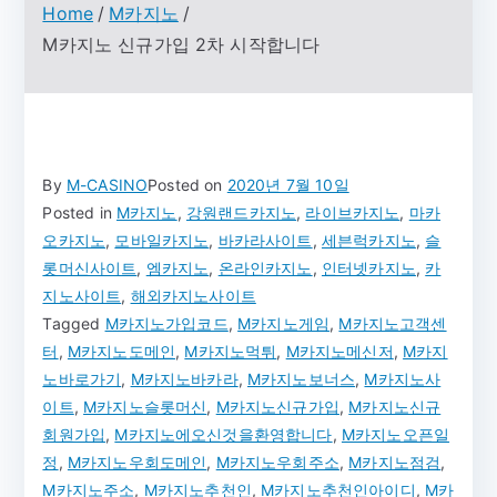
Home
M카지노
M카지노 신규가입 2차 시작합니다
By
M-CASINO
Posted on
2020년 7월 10일
Posted in
M카지노
,
강원랜드카지노
,
라이브카지노
,
마카
오카지노
,
모바일카지노
,
바카라사이트
,
세븐럭카지노
,
슬
롯머신사이트
,
엠카지노
,
온라인카지노
,
인터넷카지노
,
카
지노사이트
,
해외카지노사이트
Tagged
M카지노가입코드
,
M카지노게임
,
M카지노고객센
터
,
M카지노도메인
,
M카지노먹튀
,
M카지노메신저
,
M카지
노바로가기
,
M카지노바카라
,
M카지노보너스
,
M카지노사
이트
,
M카지노슬롯머신
,
M카지노신규가입
,
M카지노신규
회원가입
,
M카지노에오신것을환영합니다
,
M카지노오픈일
정
,
M카지노우회도메인
,
M카지노우회주소
,
M카지노점검
,
M카지노주소
,
M카지노추천인
,
M카지노추천인아이디
,
M카