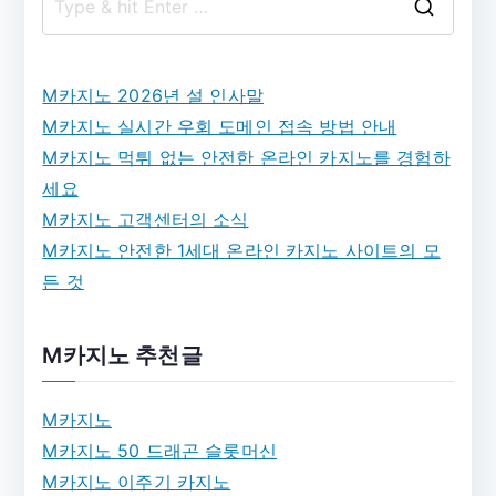
S
e
a
M카지노 2026년 설 인사말
r
M카지노 실시간 우회 도메인 접속 방법 안내
c
M카지노 먹튀 없는 안전한 온라인 카지노를 경험하
h
세요
f
M카지노 고객센터의 소식
o
M카지노 안전한 1세대 온라인 카지노 사이트의 모
r
든 것
:
M카지노 추천글
M카지노
M카지노 50 드래곤 슬롯머신
M카지노 이주기 카지노