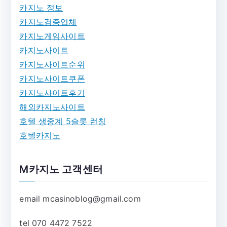
카지노 정보
카지노검증업체
카지노게임사이트
카지노사이트
카지노사이트순위
카지노사이트쿠폰
카지노사이트후기
해외카지노사이트
호텔 생중계 5슬롯 런칭
호텔카지노
M카지노 고객센터
email mcasinoblog@gmail.com
tel 070 4472 7522