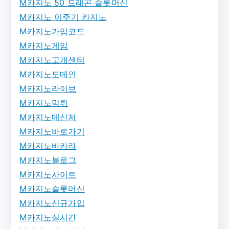
M카지노 50 드래곤 슬롯머신
M카지노 이주기 카지노
M카지노가입코드
M카지노게임
M카지노고개센터
M카지노도메인
M카지노라이브
M카지노먹튀
M카지노메신저
M카지노바로가기
M카지노바카라
M카지노블로그
M카지노사이트
M카지노슬롯머신
M카지노신규가입
M카지노실시간