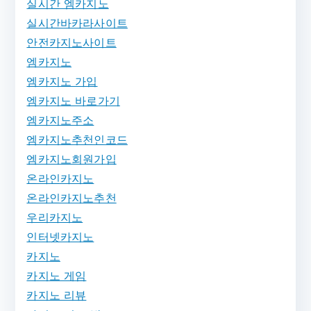
실시간 엠카지노
실시간바카라사이트
안전카지노사이트
엠카지노
엠카지노 가입
엠카지노 바로가기
엠카지노주소
엠카지노추천인코드
엠카지노회원가입
온라인카지노
온라인카지노추천
우리카지노
인터넷카지노
카지노
카지노 게임
카지노 리뷰