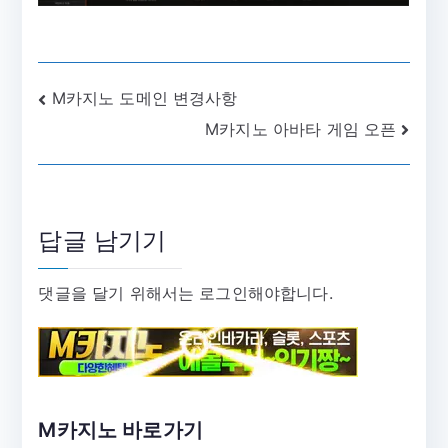
글
M카지노 도메인 변경사항
M카지노 아바타 게임 오픈
탐
색
답글 남기기
댓글을 달기 위해서는
로그인
해야합니다.
M카지노 바로가기