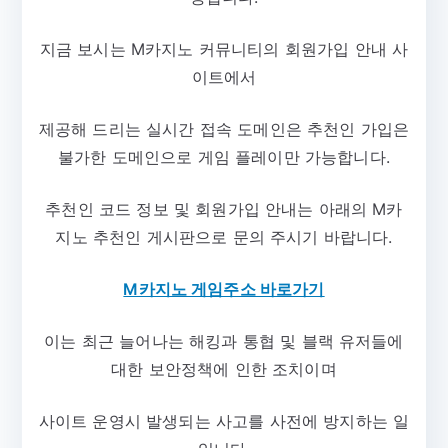
년
커
지금 보시는 M카지노 커뮤니티의 회원가입 안내 사
뮤
이트에서
니
티
제공해 드리는 실시간 접속 도메인은 추천인 가입은
불가한 도메인으로 게임 플레이만 가능합니다.
추천인 코드 정보 및 회원가입 안내는 아래의 M카
지노 추천인 게시판으로 문의 주시기 바랍니다.
M카지노 게임주소 바로가기
이는 최근 늘어나는 해킹과 통협 및 블랙 유저들에
대한 보안정책에 인한 조치이며
사이트 운영시 발생되는 사고를 사전에 방지하는 일