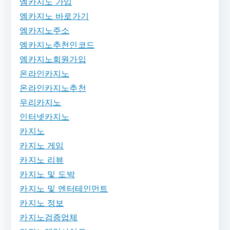
엠카지노 가입
엠카지노 바로가기
엠카지노주소
엠카지노추천인코드
엠카지노회원가입
온라인카지노
온라인카지노추천
우리카지노
인터넷카지노
카지노
카지노 게임
카지노 리뷰
카지노 및 도박
카지노 및 엔터테인먼트
카지노 정보
카지노검증업체