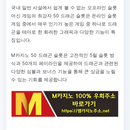
슬
국내 일반 사설에서 쉽게 볼 수 없는 오프라인 슬롯
롯
머신 게임의 최강자 50 드래곤 슬롯은 온라인 슬롯
머
게임 중에서 매우 인기가 높은 게임 중 하나로 드래
신
곤을 테마로 한 화려한 그래픽과 다양한 기능이 특
징입니다.
M카지노 50 드래곤 슬롯은 고전적인 5릴 슬롯 방
식과 50개의 페이라인을 제공하며 드래곤과 관련된
다양한 심볼과 보너스 기능을 통해 큰 상금을 노릴
수 있는 기회를 제공합니다