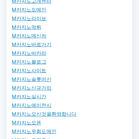
M카지노고개센터
M카지노도메인
M카지노라이브
M카지노먹튀
M카지노메신저
M카지노바로가기
M카지노바카라
M카지노블로그
M카지노사이트
M카지노슬롯머신
M카지노신규가입
M카지노실시간
M카지노에이전시
M카지노오신것을환영합니다
M카지노오픈
M카지노우회도메인